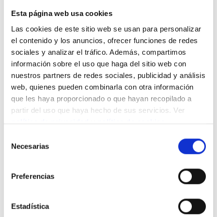
Esta página web usa cookies
Budget
Las cookies de este sitio web se usan para personalizar
el contenido y los anuncios, ofrecer funciones de redes
sociales y analizar el tráfico. Además, compartimos
información sobre el uso que haga del sitio web con
nuestros partners de redes sociales, publicidad y análisis
I'm not sure, i'd like more information
web, quienes pueden combinarla con otra información
que les haya proporcionado o que hayan recopilado a
partir del uso que haya hecho de sus servicios. Ver
política de privacidad
y
política de cookies
.
Selección
Necesarias
de
Learn more
consentimiento
Preferencias
Estadística