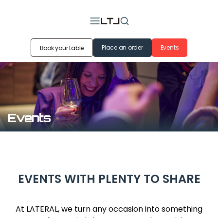
Place an order
Events
Book your table
Events
EVENTS WITH PLENTY TO SHARE
At LATERAL, we turn any occasion into something