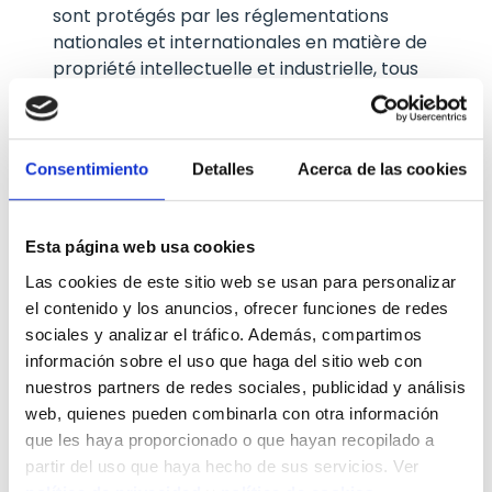
sont protégés par les réglementations
nationales et internationales en matière de
propriété intellectuelle et industrielle, tous
droits réservés.
Le nom de domaine, les marques, labels,
Consentimiento
Detalles
Acerca de las cookies
signes distinctifs ou logos qui apparaissent
sur le SITE sont la propriété de LA SOCIETE.
Esta página web usa cookies
Tous les textes, dessins graphiques, vidéos
ou supports audio qui peuvent se trouver
Las cookies de este sitio web se usan para personalizar
actuellement ou à l'avenir sur ce site
el contenido y los anuncios, ofrecer funciones de redes
Internet sont la propriété de LA SOCIETE et
sociales y analizar el tráfico. Además, compartimos
ne peuvent faire l'objet de modification
información sobre el uso que haga del sitio web con
ultérieure, copie, altération, reproduction
nuestros partners de redes sociales, publicidad y análisis
totale ou partielle, adaptation ou traduction
web, quienes pueden combinarla con otra información
par l'UTILISATEUR ou des tiers sans
que les haya proporcionado o que hayan recopilado a
l'autorisation expresse de LA SOCIETE.
partir del uso que haya hecho de sus servicios. Ver