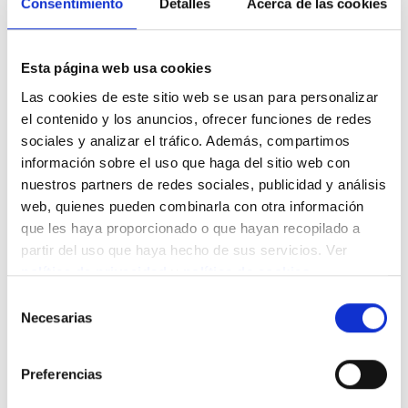
Consentimiento
Detalles
Acerca de las cookies
Esta página web usa cookies
Las cookies de este sitio web se usan para personalizar
Presupuesto
el contenido y los anuncios, ofrecer funciones de redes
sociales y analizar el tráfico. Además, compartimos
información sobre el uso que haga del sitio web con
nuestros partners de redes sociales, publicidad y análisis
web, quienes pueden combinarla con otra información
No lo tengo claro, quiero recibir más
que les haya proporcionado o que hayan recopilado a
información
partir del uso que haya hecho de sus servicios. Ver
política de privacidad
y
política de cookies
.
Selección
Necesarias
de
consentimiento
Más información
Preferencias