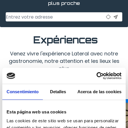
plus proche
send
location_searching
Expériences
Venez vivre l'expérience Lateral avec notre
gastronomie, notre attention et les lieux les
plus
atmosphériques et attrayants. Les meilleures
expériences se trouvent chez Lateral, ne les
manquez pas !
Consentimiento
Detalles
Acerca de las cookies
Esta página web usa cookies
Las cookies de este sitio web se usan para personalizar
el contenido y los anuncios, ofrecer funciones de redes