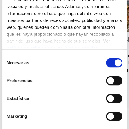
sociales y analizar el tráfico. Además, compartimos
información sobre el uso que haga del sitio web con
nuestros partners de redes sociales, publicidad y análisis
web, quienes pueden combinarla con otra información
que les haya proporcionado o que hayan recopilado a
Transformez votre événement
Músi
partir del uso que haya hecho de sus servicios. Ver
en une formidable Expérience
política de privacidad
y
política de cookies
.
Lateral
Chez Lateral, nous avons les meilleurs
DJs y 
Selección
espaces de restauration pour créer une
varia
Necesarias
de
expérience unique et faire de votre
en la
consentimiento
événement ou célébration un moment
Preferencias
inoubliable. Nous avons plusieurs
Menus et
Finger Food
qui vous feront profiter de notre
meilleure expérience gastronomique.
Estadística
Marketing