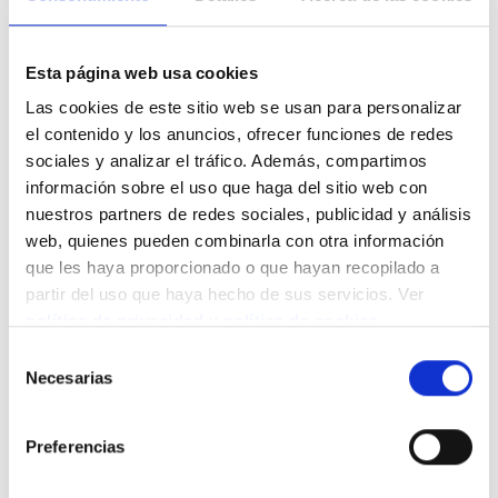
Actualmente existe la posibilidad de realizar
sinergias con hoteles anexos a restaurantes
para realizar pedidos online sin moverse de la
Esta página web usa cookies
cama, gracias a Cheerfy.
Las cookies de este sitio web se usan para personalizar
el contenido y los anuncios, ofrecer funciones de redes
sociales y analizar el tráfico. Además, compartimos
información sobre el uso que haga del sitio web con
nuestros partners de redes sociales, publicidad y análisis
web, quienes pueden combinarla con otra información
que les haya proporcionado o que hayan recopilado a
partir del uso que haya hecho de sus servicios. Ver
política de privacidad
y
política de cookies
.
Selección
Necesarias
de
consentimiento
Preferencias