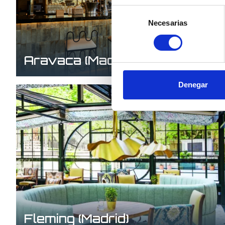
Selección
Necesarias
de
consentimiento
Aravaca (Madrid)
Denegar
Fleming (Madrid)