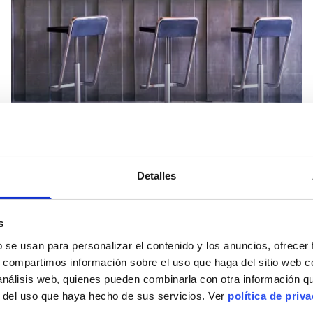
Arturo Soria (Madrid)
Detalles
s
b se usan para personalizar el contenido y los anuncios, ofrecer
s, compartimos información sobre el uso que haga del sitio web 
 análisis web, quienes pueden combinarla con otra información q
r del uso que haya hecho de sus servicios. Ver
política de priv