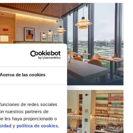
Caleido (Madrid)
Acerca de las cookies
 funciones de redes sociales
con nuestros partners de
ue les haya proporcionado o
acidad
y
política de cookies
.