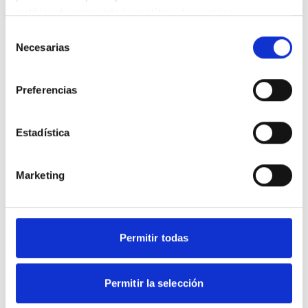
política de privacidad
y
política de cookies
.
Selección
Necesarias
de
consentimiento
Preferencias
Moraleja Green (Madrid)
Estadística
Marketing
Permitir todas
Cáceres (Cáceres)
Permitir la selección