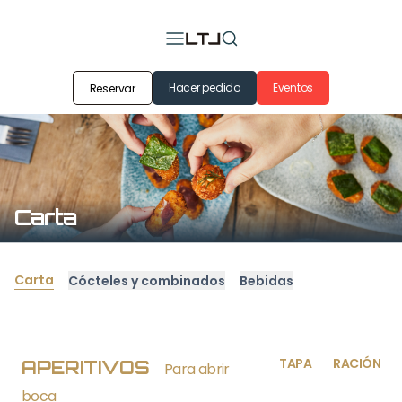
Hacer pedido
Eventos
Reservar
Carta
Carta
Cócteles y combinados
Bebidas
TAPA
RACIÓN
APERITIVOS
Para abrir
boca