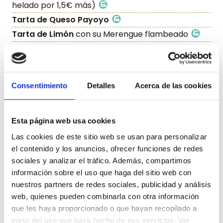
helado por 1,5€ más)
Tarta de Queso Payoyo
Tarta de Limón
con su Merengue flambeado
Helados
: Chocolate, Avellana, Vainilla de
Madagascar, Queso Mascarpone, Dulce de Leche y
Limón
Disfruta nuestro
Espresso Martini
Consentimiento
Detalles
Acerca de las cookies
Picante
Vegetariano
Vegano
Temporada
Esta página web usa cookies
Las cookies de este sitio web se usan para personalizar
PINCHA AQUÍ PARA VER LA CARTA DE ALÉRGENOS
el contenido y los anuncios, ofrecer funciones de redes
sociales y analizar el tráfico. Además, compartimos
información sobre el uso que haga del sitio web con
Cartas restaurantes
nuestros partners de redes sociales, publicidad y análisis
web, quienes pueden combinarla con otra información
que les haya proporcionado o que hayan recopilado a
partir del uso que haya hecho de sus servicios. Ver