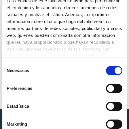
Las cookies de este sitio web se usan para personalizar
el contenido y los anuncios, ofrecer funciones de redes
sociales y analizar el tráfico. Además, compartimos
información sobre el uso que haga del sitio web con
nuestros partners de redes sociales, publicidad y análisis
web, quienes pueden combinarla con otra información
que les haya proporcionado o que hayan recopilado a
partir del uso que haya hecho de sus servicios. Ver
política de privacidad
y
política de cookies
.
Selección
Necesarias
de
consentimiento
Consell de Cent (Barcelona)
Preferencias
Estadística
Marketing