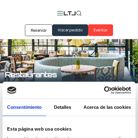
Hacer pedido
Eventos
Reservar
Restaurantes
Nuestros
Consentimiento
Detalles
Acerca de las cookies
restaurantes
Esta página web usa cookies
Madrid
Barcelona
Zaragoza
Valencia
Málaga
Các