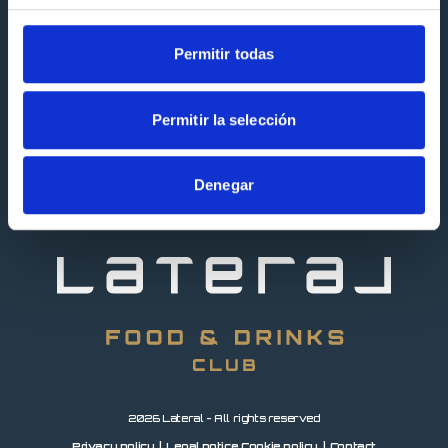
Menu
Join "SOMOS LTL"
Permitir todas
News
Request invoice online
Permitir la selección
Your opinion matters
Denegar
Join our team
2026 Lateral - All rights reserved
Privacy policy
Legal notice
Cookie policy
Contact