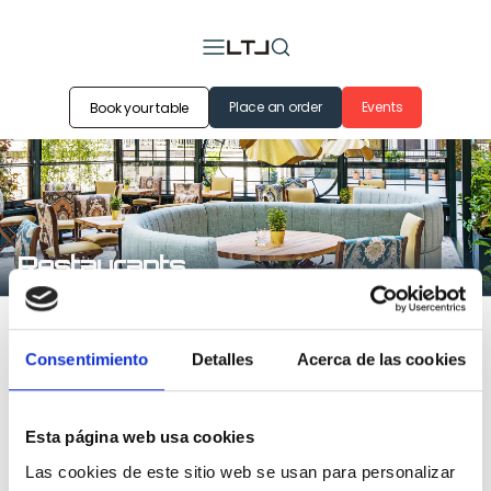
Place an order
Events
Book your table
Restaurants
Our restaurants
Consentimiento
Detalles
Acerca de las cookies
Madrid
Barcelona
Zaragoza
Valencia
Málaga
Các
Esta página web usa cookies
Las cookies de este sitio web se usan para personalizar