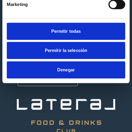
Marketing
Menu
Rejoignez "SOMOS LTL"
Nouvelles
Permitir todas
Demander une facture en
ligne
Permitir la selección
Votre opinion nous
importe
Denegar
Rejoins l'équipe