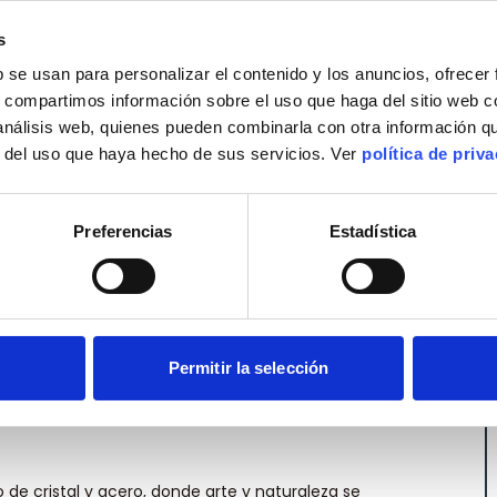
 cada esquina, el misterio se revela y el humo
 paraíso de luces y sombra, donde la imaginación
s
b se usan para personalizar el contenido y los anuncios, ofrecer
s, compartimos información sobre el uso que haga del sitio web 
 análisis web, quienes pueden combinarla con otra información q
r del uso que haya hecho de sus servicios. Ver
política de priv
Preferencias
Estadística
Permitir la selección
o de cristal y acero, donde arte y naturaleza se