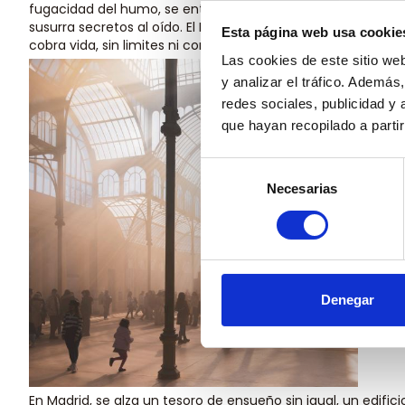
fugacidad del humo, se entrelazan en un mágico abrazo. En
susurra secretos al oído. El Palacio de Cristal se vuelve un
Esta página web usa cookie
cobra vida, sin limites ni contrariedades.
Las cookies de este sitio we
y analizar el tráfico. Ademá
redes sociales, publicidad y
que hayan recopilado a parti
Selección
Necesarias
de
consentimiento
Denegar
En Madrid, se alza un tesoro de ensueño sin igual, un edifici