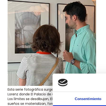
Esta serie fotográfica surge de la visita a la exposición “Pal
Lorenz donde El Palacio de Cristal se transforma en un sueñ
Los límites se desdibujan, El humo baila con los rayos del so
Consentimiento
sueños se materializan, formando cuadros poéticos donde los 