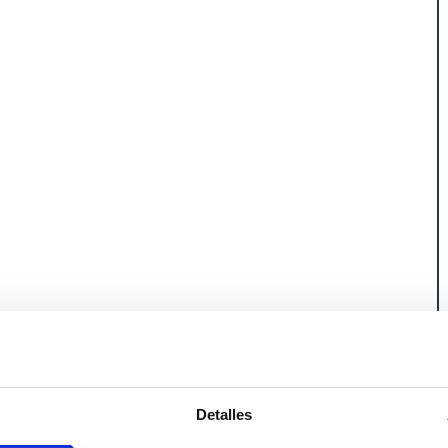
acio de Cristal” de las artistas Pauline Boudry y Renate
o.
Detalles
l, creando figuras efímeras en su interior, donde los
limites se desdibujan. La fragilidad del cristal y la