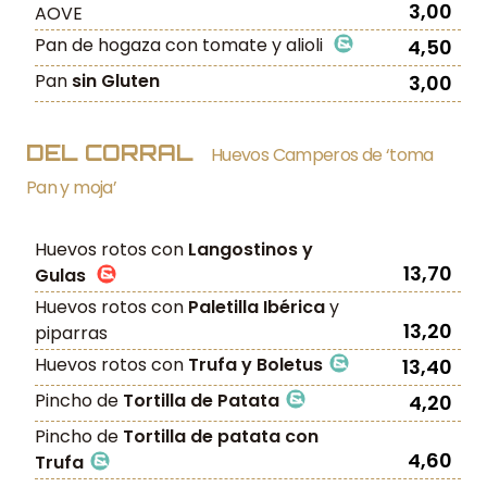
3,00
AOVE
Pan de hogaza con tomate y alioli
4,50
Pan
sin Gluten
3,00
DEL CORRAL
Huevos Camperos de ‘toma
Pan y moja’
Huevos rotos con
Langostinos y
13,70
Gulas
Huevos rotos con
Paletilla Ibérica
y
13,20
piparras
Huevos rotos con
Trufa y Boletus
13,40
Pincho de
Tortilla de Patata
4,20
Pincho de
Tortilla de patata con
4,60
Trufa