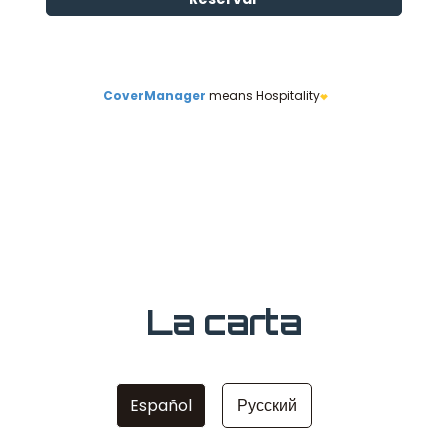
La carta
Español
Русский