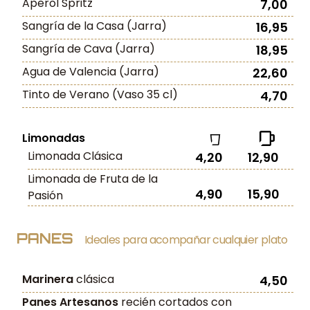
Aperol Spritz
7,00
Sangría de la Casa (Jarra)
16,95
Sangría de Cava (Jarra)
18,95
Agua de Valencia (Jarra)
22,60
Tinto de Verano (Vaso 35 cl)
4,70
Limonadas
Limonada Clásica
4,20
12,90
Limonada de Fruta de la
4,90
15,90
Pasión
PANES
Ideales para acompañar cualquier plato
Marinera
clásica
4,50
Panes Artesanos
recién cortados con