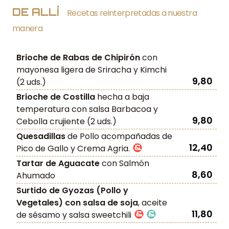
DE ALLÍ
Recetas reinterpretadas a nuestra
manera
Brioche de Rabas de Chipirón
con
mayonesa ligera de Sriracha y Kimchi
9,80
(2 uds.)
Brioche de Costilla
hecha a baja
temperatura con salsa Barbacoa y
9,80
Cebolla crujiente (2 uds.)
Quesadillas
de Pollo acompañadas de
12,40
Pico de Gallo y Crema Agria.
Tartar de Aguacate
con Salmón
8,60
Ahumado
Surtido de Gyozas (Pollo y
Vegetales) con salsa de soja
, aceite
11,80
de sésamo y salsa sweetchili