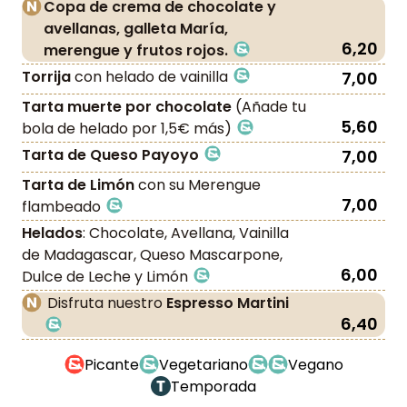
Copa de crema de chocolate y
avellanas, galleta María,
6,20
merengue y frutos rojos.
Torrija
con helado de vainilla
7,00
Tarta muerte por chocolate
(Añade tu
5,60
bola de helado por 1,5€ más)
Tarta de Queso Payoyo
7,00
Tarta de Limón
con su Merengue
7,00
flambeado
Helados
: Chocolate, Avellana, Vainilla
de Madagascar, Queso Mascarpone,
6,00
Dulce de Leche y Limón
Disfruta nuestro
Espresso Martini
6,40
Picante
Vegetariano
Vegano
Temporada