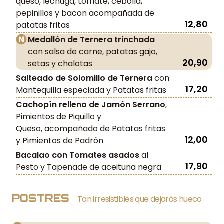
queso, lechuga, tomate, cebolla,
pepinillos y bacon acompañada de
12,80
patatas fritas
Medallón de Ternera trinchada
con salsa de carne, patatas gajo,
20,90
setas y chalotas
Salteado de Solomillo de Ternera
con
17,20
Mantequilla especiada y Patatas fritas
Cachopín relleno de Jamón Serrano
,
Pimientos de Piquillo y
Queso, acompañado de Patatas fritas
12,00
y Pimientos de Padrón
Bacalao con Tomates asados
al
17,90
Pesto y Tapenade de aceituna negra
POSTRES
Tan irresistibles que dejarás hueco