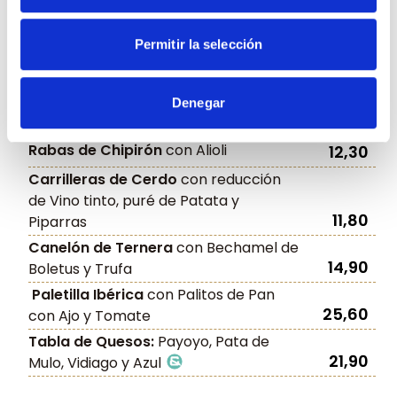
Ensaladilla Rusa
con Ventresca y
12,90
Piparras
Permitir la selección
Ensaladilla Rusa con mejillones
en
13,20
escabeche y patatas paja
Ensaladilla Rusa con tartar de
Denegar
14,60
atún
y aguacate en dados
Rabas de Chipirón
con Alioli
12,30
Carrilleras de Cerdo
con reducción
de Vino tinto, puré de Patata y
11,80
Piparras
Canelón de Ternera
con Bechamel de
14,90
Boletus y Trufa
Paletilla Ibérica
con Palitos de Pan
25,60
con Ajo y Tomate
Tabla de Quesos:
Payoyo, Pata de
21,90
Mulo, Vidiago y Azul