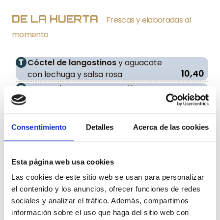
DE LA HUERTA
Frescas y elaboradas al
momento
Cóctel de langostinos
y aguacate
10,40
con lechuga y salsa rosa
Gazpacho
con su guarnición
4,90
Salmorejo
con Paletilla Ibérica
6,60
Hummus
con Zanahorias asadas y Pan
Consentimiento
Detalles
Acerca de las cookies
8,30
Carasau crujiente
Burrata Puglia,
Tomates Cherry, Pesto
16,40
y Aceite de Trufa.
Esta página web usa cookies
Ensalada César con Pollo Panko
,
Las cookies de este sitio web se usan para personalizar
Queso Grana Padano, Brotes verdes y
el contenido y los anuncios, ofrecer funciones de redes
12,60
crujiente de Wanton
sociales y analizar el tráfico. Además, compartimos
Tomate de temporada
con
información sobre el uso que haga del sitio web con