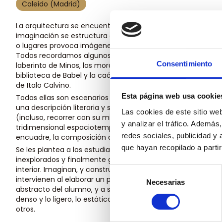
Caleido (Madrid)
La arquitectura se encuentra presente de manera muy espec
imaginación se estructura asociada al espacio, ligada a un 
o lugares provoca imágenes en el lector, construcciones 
Todos recordamos algunos de estos mundos poéticos como la
Consentimiento
laberinto de Minos, las moradas de Santa Teresa, el Danteum
biblioteca de Babel y la caótica y laberíntica ciudad de «El
de Italo Calvino.
Esta página web usa cookie
Todas ellas son escenarios ficticios que se sitúan exclusiv
una descripción literaria y su capacidad de sugerencia de
Las cookies de este sitio we
(incluso, recorrer con su mirada) el territorio que enmarc
y analizar el tráfico. Ademá
tridimensional espaciotemporal repleto de formas que sólo
redes sociales, publicidad y
encuadre, la composición de la imagen, la proporción, la luz 
que hayan recopilado a parti
Se les plantea a los estudiantes del CEU construir lugares e
inexplorados y finalmente grafiarlos. Los alumnos trabaja
interior. Imaginan, y construyen narraciones gráficas acti
Selección
intervienen al elaborar un proyecto arquitectónico. Estos
Necesarias
de
abstracto del alumno, y a su vez éste se familiariza con co
consentimiento
denso y lo ligero, lo estático y lo dinámico, el equilibrio, la 
otros.