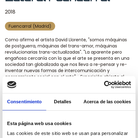
2018
Fuencarral (Madrid)
Como afirma el artista David Llorente, "somos máquinas
de postguerra, máquinas del trans-amor, máquinas
revolucionarias trans-actualizadas". "La aparente pero
engañosa cercanía con la que el arte se presenta en una
sociedad tan globalizada que nos lleva a re-pensar y re-
inventar nuevas formas de intercomunicación y
acercamiento social con el arte". Exposición abierta al
público, hasta finales de octubre. ¡No pierdas la
oportunidad de contemplar grandes obras de arte
contemporáneo mientras saboreas uno de nuestros
deliciosos pinchos!
Consentimiento
Detalles
Acerca de las cookies
Comparte este contenido
Esta página web usa cookies
Las cookies de este sitio web se usan para personalizar