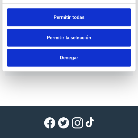
Santa Ana ( Madrid)
Permitir todas
Dreamcatcher es un libro de artista cíclico que
explora el mundo de los sueños.
Permitir la selección
Denegar