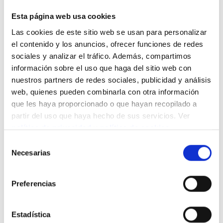
pierdas la oportunidad de contemplar grandes obras de
arte contemporáneo mientras saboreas uno de nuestros
Esta página web usa cookies
deliciosos pinchos! Galería
www.pilarserra.com
Las cookies de este sitio web se usan para personalizar
el contenido y los anuncios, ofrecer funciones de redes
Comparte este contenido
sociales y analizar el tráfico. Además, compartimos
información sobre el uso que haga del sitio web con
nuestros partners de redes sociales, publicidad y análisis
web, quienes pueden combinarla con otra información
Noticias relacionadas
que les haya proporcionado o que hayan recopilado a
partir del uso que haya hecho de sus servicios. Ver
política de privacidad
y
política de cookies
.
Selección
Necesarias
de
consentimiento
Preferencias
Estadística