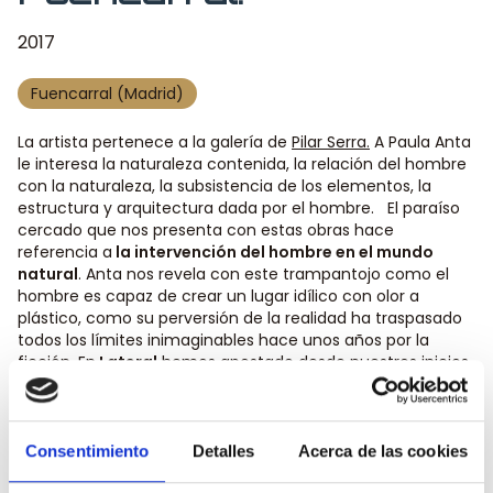
2017
Fuencarral (Madrid)
La artista pertenece a la galería de
Pilar Serra.
A Paula Anta
le interesa la naturaleza contenida, la relación del hombre
con la naturaleza, la subsistencia de los elementos, la
estructura y arquitectura dada por el hombre. El paraíso
cercado que nos presenta con estas obras hace
referencia a
la intervención del hombre en el mundo
natural
. Anta nos revela con este trampantojo como el
hombre es capaz de crear un lugar idílico con olor a
plástico, como su perversión de la realidad ha traspasado
todos los límites inimaginables hace unos años por la
ficción. En
Lateral
hemos apostado desde nuestros inicios
por la adquisición y el mecenazgo de artistas
contemporáneos de talla internacional en el marco de
nuestra iniciativa
ArteLateral
. Fruto de esta labor son las
exposiciones en todos nuestros restaurantes de Madrid.
Consentimiento
Detalles
Acerca de las cookies
Podrás disfrutar de la exposición hasta finales de junio. ¡No