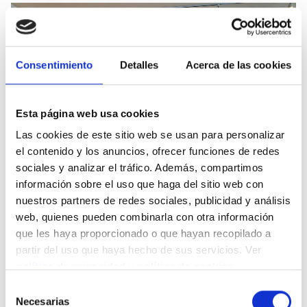
Consentimiento
Detalles
Acerca de las cookies
Esta página web usa cookies
Las cookies de este sitio web se usan para personalizar
el contenido y los anuncios, ofrecer funciones de redes
sociales y analizar el tráfico. Además, compartimos
información sobre el uso que haga del sitio web con
nuestros partners de redes sociales, publicidad y análisis
web, quienes pueden combinarla con otra información
que les haya proporcionado o que hayan recopilado a
partir del uso que haya hecho de sus servicios. Ver
Comparte este contenido
política de privacidad
y
política de cookies
.
Selección
Necesarias
de