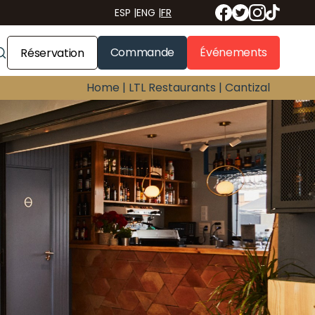
ESP
|
ENG
|
FR
Commande
Événements
Réservation
Home |
LTL Restaurants |
Cantizal