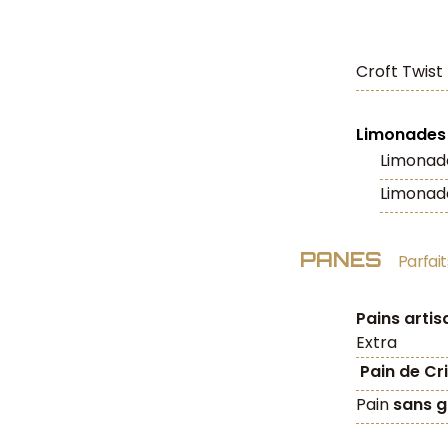
Croft Twist 
Limonades
Limonade
Limonada
PANES
Parfai
Pains arti
Extra
Pain de Cr
Pain
sans g