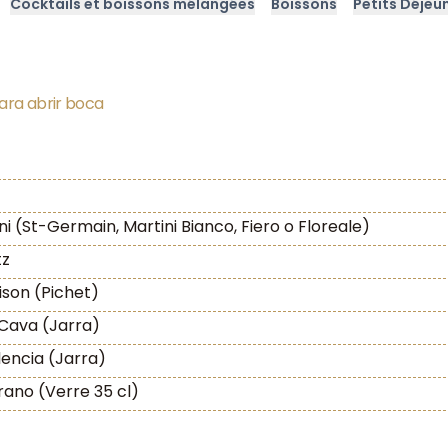
Cocktails et boissons mélangées
Boissons
Petits Déjeu
ara abrir boca
ni (St-Germain, Martini Bianco, Fiero o Floreale)
tz
son (Pichet)
Cava (Jarra)
encia (Jarra)
rano (Verre 35 cl)