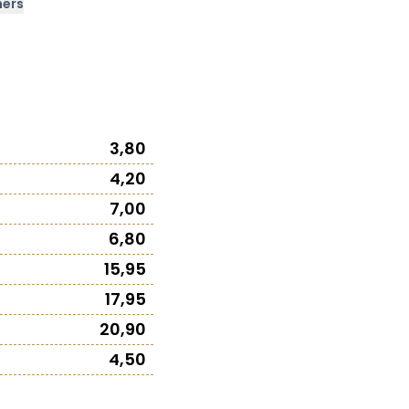
ners
3,80
4,20
7,00
6,80
15,95
17,95
20,90
4,50