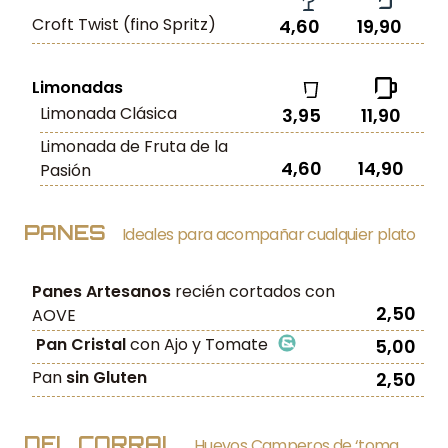
Croft Twist (fino Spritz)
4,60
19,90
Limonadas
Limonada Clásica
3,95
11,90
Limonada de Fruta de la
4,60
14,90
Pasión
PANES
Ideales para acompañar cualquier plato
Panes Artesanos
recién cortados con
2,50
AOVE
Pan Cristal
con Ajo y Tomate
5,00
Pan
sin Gluten
2,50
DEL CORRAL
Huevos Camperos de ‘toma