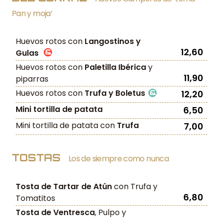
Pan y moja’
Huevos rotos con
Langostinos y
12,60
Gulas
Huevos rotos con
Paletilla Ibérica
y
11,90
piparras
Huevos rotos con
Trufa y Boletus
12,20
Mini tortilla de patata
6,50
Mini tortilla de patata con
Trufa
7,00
TOSTAS
Los de siempre como nunca
Tosta de Tartar de Atún
con Trufa y
6,80
Tomatitos
Tosta de Ventresca
, Pulpo y