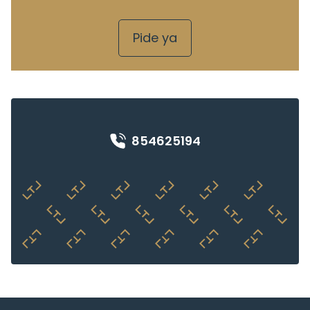
Pide ya
854625194