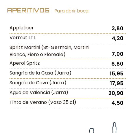
APERITIVOS
Para abrir boca
Appletiser
3,80
Vermut LTL
4,20
Spritz Martini (St-Germain, Martini
7,00
Bianco, Fiero o Floreale)
Aperol Spritz
6,80
Sangría de la Casa (Jarra)
15,95
Sangría de Cava (Jarra)
17,95
Agua de Valencia (Jarra)
20,90
Tinto de Verano (Vaso 35 cl)
4,50