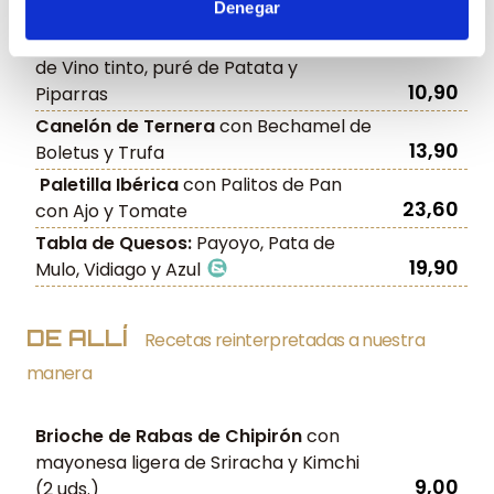
Rabas de Chipirón
con Alioli
11,40
Denegar
Carrilleras de Cerdo
con reducción
de Vino tinto, puré de Patata y
10,90
Piparras
Canelón de Ternera
con Bechamel de
13,90
Boletus y Trufa
Paletilla Ibérica
con Palitos de Pan
23,60
con Ajo y Tomate
Tabla de Quesos:
Payoyo, Pata de
19,90
Mulo, Vidiago y Azul
DE ALLÍ
Recetas reinterpretadas a nuestra
manera
Brioche de Rabas de Chipirón
con
mayonesa ligera de Sriracha y Kimchi
9,00
(2 uds.)