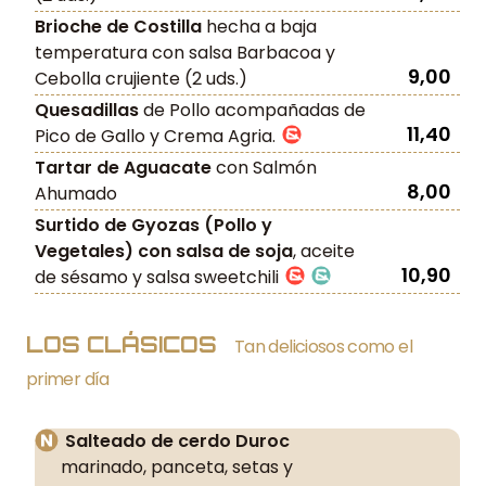
Brioche de Costilla
hecha a baja
temperatura con salsa Barbacoa y
9,00
Cebolla crujiente (2 uds.)
Quesadillas
de Pollo acompañadas de
11,40
Pico de Gallo y Crema Agria.
Tartar de Aguacate
con Salmón
8,00
Ahumado
Surtido de Gyozas (Pollo y
Vegetales) con salsa de soja
, aceite
10,90
de sésamo y salsa sweetchili
LOS CLÁSICOS
Tan deliciosos como el
primer día
Salteado de cerdo Duroc
marinado, panceta, setas y