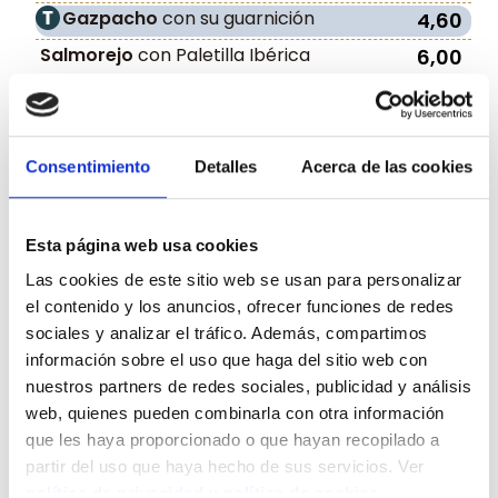
Gazpacho
con su guarnición
4,60
Salmorejo
con Paletilla Ibérica
6,00
Hummus
con Zanahorias asadas y Pan
7,60
Carasau crujiente
Burrata Puglia,
Tomates Cherry, Pesto
Consentimiento
Detalles
Acerca de las cookies
15,20
y Aceite de Trufa.
Ensalada César con Pollo Panko
,
Queso Grana Padano, Brotes verdes y
Esta página web usa cookies
11,60
crujiente de Wanton
Las cookies de este sitio web se usan para personalizar
Tomate de temporada
con
el contenido y los anuncios, ofrecer funciones de redes
10,60
Ventresca y Aguacate
sociales y analizar el tráfico. Además, compartimos
Corazones de Alcachofa
con virutas
información sobre el uso que haga del sitio web con
11,90
de Paletilla Ibérica
nuestros partners de redes sociales, publicidad y análisis
web, quienes pueden combinarla con otra información
que les haya proporcionado o que hayan recopilado a
DE AQUÍ
Nuestras recetas más tradicionales
partir del uso que haya hecho de sus servicios. Ver
política de privacidad
y
política de cookies
.