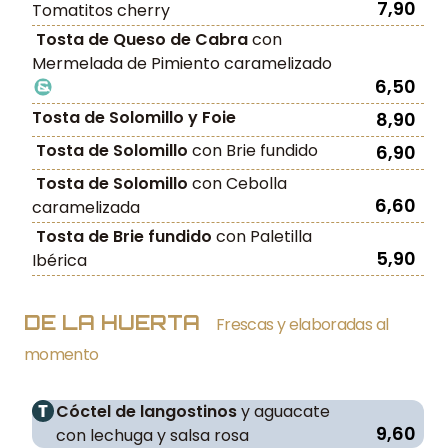
7,90
Tomatitos cherry
Tosta de Queso de Cabra
con
Mermelada de Pimiento caramelizado
6,50
Tosta de Solomillo y Foie
8,90
Tosta de Solomillo
con Brie fundido
6,90
Tosta de Solomillo
con Cebolla
6,60
caramelizada
Tosta de Brie fundido
con Paletilla
5,90
Ibérica
DE LA HUERTA
Frescas y elaboradas al
momento
Cóctel de langostinos
y aguacate
9,60
con lechuga y salsa rosa