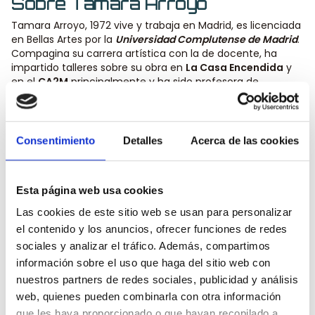
Sobre Tamara Arroyo
Tamara Arroyo, 1972 vive y trabaja en Madrid, es licenciada
en Bellas Artes por la
Universidad Complutense de Madrid
.
Compagina su carrera artística con la de docente, ha
impartido talleres sobre su obra en
La Casa Encendida
y
en el
CA2M
principalmente y ha sido profesora de
Educación Plástica y Visual en diferentes centros de
enseñanza.
Galardonada con importantes premios y becas, su trabajo
Consentimiento
Detalles
Acerca de las cookies
se mueve entre las
site specific, la fotografía, el dibujo y
el vídeo
, formatos que le sirven para abordar el tema de la
memoria en relación a su experiencia y a los espacios que
habita. Algunos de ellos son:
premio ABC, Generaciones,
Esta página web usa cookies
Injuve, Premio Ciutat de Palma,
etc.
Las cookies de este sitio web se usan para personalizar
Actualmente disfruta de una residencia en Addaya, Alaró,
Mallorca. Durante el 2014- 2015 disfrutó de una residencia
el contenido y los anuncios, ofrecer funciones de redes
en
Espacio Oculto
y en el 2012-2013 gana la beca de
sociales y analizar el tráfico. Además, compartimos
la
Academia de España en Roma
, donde realiza el
información sobre el uso que haga del sitio web con
proyecto autobiográfico Roma 1968/2012
.
nuestros partners de redes sociales, publicidad y análisis
Desde 2001 ha expuesto regularmente en España, en
web, quienes pueden combinarla con otra información
galerías y otras instituciones. De manera individual, la más
que les haya proporcionado o que hayan recopilado a