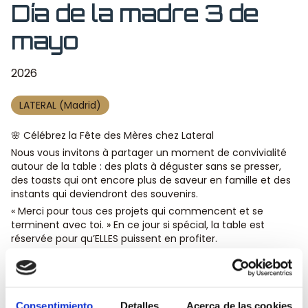
Día de la madre 3 de
mayo
2026
LATERAL (Madrid)
🌸 Célébrez la Fête des Mères chez Lateral
Nous vous invitons à partager un moment de convivialité
autour de la table : des plats à déguster sans se presser,
des toasts qui ont encore plus de saveur en famille et des
instants qui deviendront des souvenirs.
« Merci pour tous ces projets qui commencent et se
terminent avec toi. » En ce jour si spécial, la table est
réservée pour qu’ELLES puissent en profiter.
🍷
Menu
spécial à 28 € par personne.
📍 Disponible le dimanche 3 mai dans nos restaurants
Lateral.
De plus, nous avons une surprise pour vous toutes, ça va
Consentimiento
Detalles
Acerca de las cookies