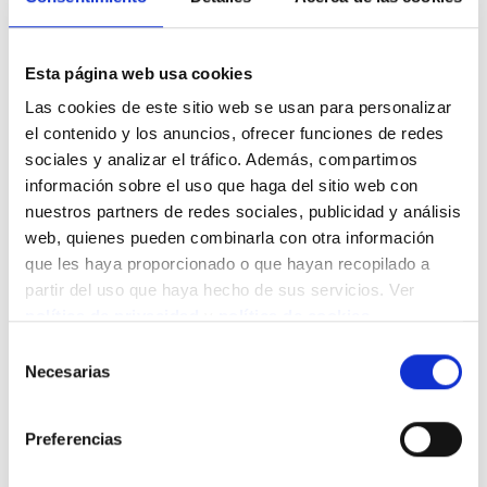
être une journée formidable !
Traduit avec DeepL.com (version gratuite)
Esta página web usa cookies
Partagez ce contenu
Las cookies de este sitio web se usan para personalizar
el contenido y los anuncios, ofrecer funciones de redes
sociales y analizar el tráfico. Además, compartimos
información sobre el uso que haga del sitio web con
nuestros partners de redes sociales, publicidad y análisis
Nouvelles connexes
web, quienes pueden combinarla con otra información
que les haya proporcionado o que hayan recopilado a
partir del uso que haya hecho de sus servicios. Ver
política de privacidad
y
política de cookies
.
Selección
Necesarias
de
consentimiento
Preferencias