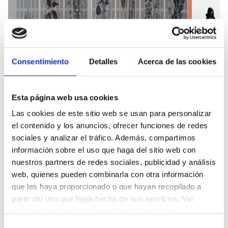
Consentimiento
Detalles
Acerca de las cookies
Esta página web usa cookies
Las cookies de este sitio web se usan para personalizar
el contenido y los anuncios, ofrecer funciones de redes
sociales y analizar el tráfico. Además, compartimos
información sobre el uso que haga del sitio web con
nuestros partners de redes sociales, publicidad y análisis
Apuestas de fe, nueva obra
Oniri
web, quienes pueden combinarla con otra información
en Lateral Velázquez
Later
que les haya proporcionado o que hayan recopilado a
partir del uso que haya hecho de sus servicios. Ver
Velázquez ( Madrid)
Flemin
política de privacidad
y
política de cookies
.
William Bahos es nuestro nuevo artista
Sumerge
Selección