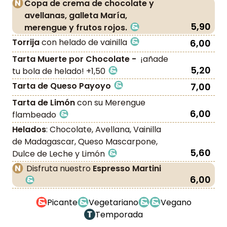
Copa de crema de chocolate y
avellanas, galleta María,
5,90
merengue y frutos rojos.
Torrija
con helado de vainilla
6,00
Tarta Muerte por Chocolate -
¡añade
5,20
tu bola de helado! +1,50
Tarta de Queso Payoyo
7,00
Tarta de Limón
con su Merengue
6,00
flambeado
Helados
: Chocolate, Avellana, Vainilla
de Madagascar, Queso Mascarpone,
5,60
Dulce de Leche y Limón
Disfruta nuestro
Espresso Martini
6,00
Picante
Vegetariano
Vegano
Temporada