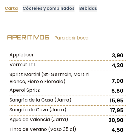
Carta
Cócteles y combinados
Bebidas
APERITIVOS
Para abrir boca
Appletiser
3,90
Vermut LTL
4,20
Spritz Martini (St-Germain, Martini
7,00
Bianco, Fiero o Floreale)
Aperol Spritz
6,80
Sangría de la Casa (Jarra)
15,95
Sangría de Cava (Jarra)
17,95
Agua de Valencia (Jarra)
20,90
Tinto de Verano (Vaso 35 cl)
4,50