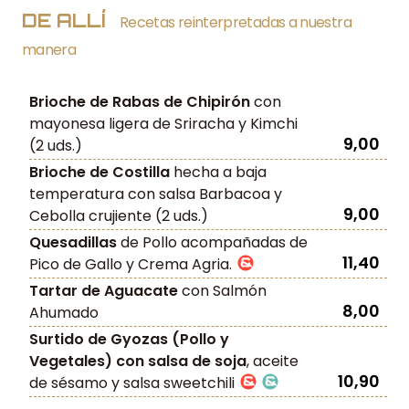
DE ALLÍ
Recetas reinterpretadas a nuestra
manera
Brioche de Rabas de Chipirón
con
mayonesa ligera de Sriracha y Kimchi
9,00
(2 uds.)
Brioche de Costilla
hecha a baja
temperatura con salsa Barbacoa y
9,00
Cebolla crujiente (2 uds.)
Quesadillas
de Pollo acompañadas de
11,40
Pico de Gallo y Crema Agria.
Tartar de Aguacate
con Salmón
8,00
Ahumado
Surtido de Gyozas (Pollo y
Vegetales) con salsa de soja
, aceite
10,90
de sésamo y salsa sweetchili