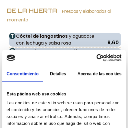
DE LA HUERTA
Frescas y elaboradas al
momento
Cóctel de langostinos
y aguacate
9,60
con lechuga y salsa rosa
Gazpacho
con su guarnición
4,60
Salmorejo
con Paletilla Ibérica
6,00
Hummus
con Zanahorias asadas y Pan
Consentimiento
Detalles
Acerca de las cookies
7,60
Carasau crujiente
Burrata Puglia,
Tomates Cherry, Pesto
15,20
y Aceite de Trufa.
Esta página web usa cookies
Ensalada César con Pollo Panko
,
Las cookies de este sitio web se usan para personalizar
Queso Grana Padano, Brotes verdes y
el contenido y los anuncios, ofrecer funciones de redes
11,60
crujiente de Wanton
sociales y analizar el tráfico. Además, compartimos
Tomate de temporada
con
información sobre el uso que haga del sitio web con