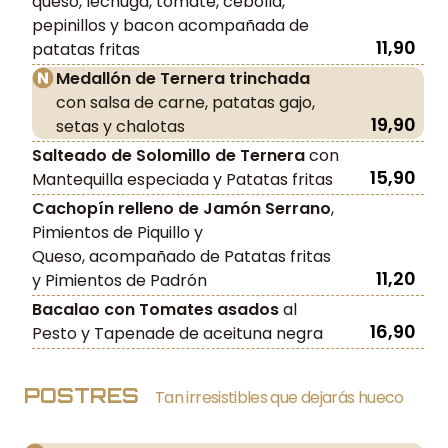
queso, lechuga, tomate, cebolla,
pepinillos y bacon acompañada de
11,90
patatas fritas
Medallón de Ternera trinchada
con salsa de carne, patatas gajo,
19,90
setas y chalotas
Salteado de Solomillo de Ternera
con
15,90
Mantequilla especiada y Patatas fritas
Cachopín relleno de Jamón Serrano
,
Pimientos de Piquillo y
Queso, acompañado de Patatas fritas
11,20
y Pimientos de Padrón
Bacalao con Tomates asados
al
16,90
Pesto y Tapenade de aceituna negra
POSTRES
Tan irresistibles que dejarás hueco