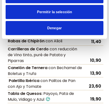
Ensaladilla Rusa
con Ventresca y
11,90
Piparras
Permitir la selección
Ensaladilla Rusa con mejillones
en
12,20
escabeche y patatas paja
Ensaladilla Rusa con tartar de
Denegar
13,60
atún
y aguacate en dados
Rabas de Chipirón
con Alioli
11,40
Carrilleras de Cerdo
con reducción
de Vino tinto, puré de Patata y
10,90
Piparras
Canelón de Ternera
con Bechamel de
13,90
Boletus y Trufa
Paletilla Ibérica
con Palitos de Pan
23,60
con Ajo y Tomate
Tabla de Quesos:
Payoyo, Pata de
19,90
Mulo, Vidiago y Azul