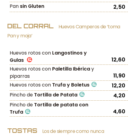
Pan
sin Gluten
2,50
DEL CORRAL
Huevos Camperos de ‘toma
Pan y moja’
Huevos rotos con
Langostinos y
12,60
Gulas
Huevos rotos con
Paletilla Ibérica
y
11,90
piparras
Huevos rotos con
Trufa y Boletus
12,20
Pincho de
Tortilla de Patata
4,20
Pincho de
Tortilla de patata con
4,60
Trufa
TOSTAS
Los de siempre como nunca