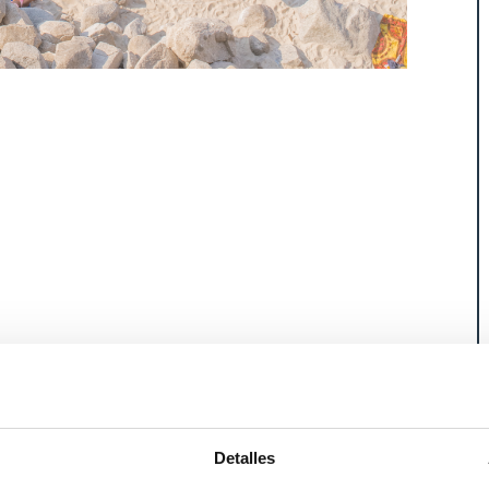
encargo de un cliente), siempre he tenido tiempo
cubrir la belleza serena de algún pueblo blanco de
e he encontrado cierta inspiración en la desconexión
de la naturaleza y las comunidades locales.
Detalles
arácter contemplativo de la fotografía de paisaje y