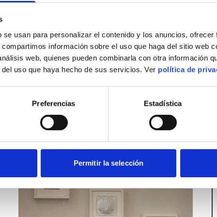
ción y conocimiento técnico, esperando el momento
alinean para crear una imagen cautivadora. La
s
ra resaltar la belleza natural del paisaje o la
a de esos paisajes idílicos a través de mi mirada."
b se usan para personalizar el contenido y los anuncios, ofrecer
s, compartimos información sobre el uso que haga del sitio web 
 análisis web, quienes pueden combinarla con otra información q
r del uso que haya hecho de sus servicios. Ver
política de priv
Preferencias
Estadística
Permitir la selección