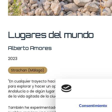
Lugares del mundo
Alberto Amores
2023
Strachan (Málaga)
"En cualquier trayecto hacia algún destino (movido por el 
para explorar y hacer un oportuno receso, donde podría des
Andalucía o de algún lugar recóndito de la Mancha. Siempr
de la vida agitada de la ciudad, en una búsqueda deseada 
Consentimiento
También he experimentado una poderosa atracción por el c