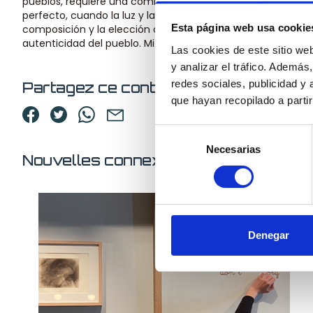
pueblos, requiere una combinación de paciencia, observa
perfecto, cuando la luz y las condiciones atmosféricas se 
Esta página web usa cookie
composición y la elección del encuadre son fundamentales pa
autenticidad del pueblo. Mi objetivo es transmitir la grandez
Las cookies de este sitio we
y analizar el tráfico. Ademá
redes sociales, publicidad y
Partagez ce contenu
que hayan recopilado a parti
Selección
Necesarias
de
Nouvelles connexes
consentimiento
Denegar