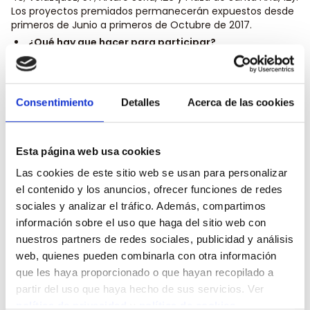
Los proyectos premiados permanecerán expuestos desde
primeros de Junio a primeros de Octubre de 2017.
¿Qué hay que hacer para participar?
Será necesario enviar antes del 1 de junio la siguiente
documentación por correo electrónico a la dirección:
artelateral.bbaa.ucm@gmail.com indicando Segundo
Premio ArteLateral_Compluten -Fotocopia de DNI o
Consentimiento
Detalles
Acerca de las cookies
Pasaporte -Dossier: que incluirá datos personales, y el
proyecto site specific incluyendo las imágenes de las
obras a exponer y la referencia del local seleccionado:
Esta página web usa cookies
Fuencarral, 43; Velázquez, 57; Arturo Soria, 126 o Plaza de
Santa Ana, 12. 2 -Fotocopia del resguardo de matrícula, o
Las cookies de este sitio web se usan para personalizar
documentación que acredite la vinculación vigente con la
el contenido y los anuncios, ofrecer funciones de redes
Facultad de Bellas Artes de la UCM
sociales y analizar el tráfico. Además, compartimos
Consulta las bases de la convocatoria.
información sobre el uso que haga del sitio web con
¡Comparte tu Arte!
nuestros partners de redes sociales, publicidad y análisis
web, quienes pueden combinarla con otra información
que les haya proporcionado o que hayan recopilado a
Partagez ce contenu
partir del uso que haya hecho de sus servicios. Ver
política de privacidad
y
política de cookies
.