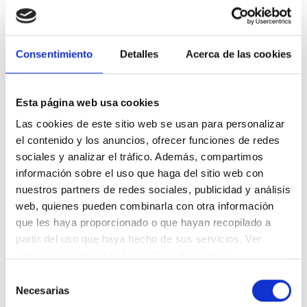
Entre todos los dossieres presentados se seleccionarán
cuatro ganadores que recibirán una
dotación económica
de 1.500 €
brutos. Cada uno. Además, los proyectos
seleccionados permanecerá expuesto desde primeros de
Consentimiento
Detalles
Acerca de las cookies
octubre de 2016 a primeros de febrero de 2017 en alguno
de nuestros restaurantes Lateral de Madrid:
LTL
Fuencarral
,
LTL Velázquez
,
LTL Arturo Soria
y
LTL Santa
Esta página web usa cookies
Ana
.
Si quieres participar, puedes consultar aquí las
Bases del
Las cookies de este sitio web se usan para personalizar
Segundo Premio ArteLateral - Open Studio
el contenido y los anuncios, ofrecer funciones de redes
sociales y analizar el tráfico. Además, compartimos
información sobre el uso que haga del sitio web con
Partagez ce contenu
nuestros partners de redes sociales, publicidad y análisis
web, quienes pueden combinarla con otra información
que les haya proporcionado o que hayan recopilado a
partir del uso que haya hecho de sus servicios. Ver
Nouvelles connexes
política de privacidad
y
política de cookies
.
Selección
Necesarias
de