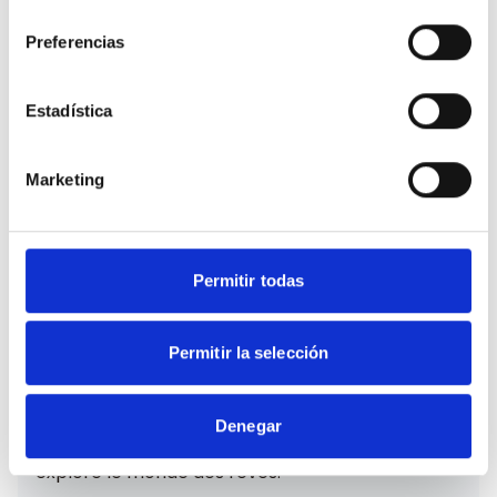
consentimiento
Preferencias
Estadística
Marketing
Permitir todas
Dreamcatcher
Permitir la selección
Santa Ana ( Madrid)
Denegar
Dreamcatcher est un livre d'artiste cyclique qui
explore le monde des rêves.