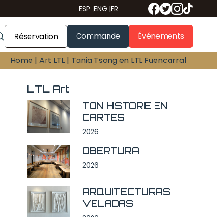
ESP
|
ENG
|
FR
Commande
Événements
Réservation
Home |
Art LTL |
Tania Tsong en LTL Fuencarral
LTL Art
TON HISTORIE EN
CARTES
2026
OBERTURA
2026
ARQUITECTURAS
VELADAS