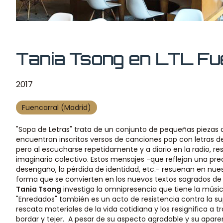
Tania Tsong en LTL Fu
2017
Fuencarral (Madrid)
"Sopa de Letras" trata de un conjunto de pequeñas piezas d
encuentran inscritos versos de canciones pop con letras d
pero al escucharse repetidamente y a diario en la radio, r
imaginario colectivo. Estos mensajes -que reflejan una pre
desengaño, la pérdida de identidad, etc.- resuenan en nu
forma que se convierten en los nuevos textos sagrados de 
Tania Tsong
investiga la omnipresencia que tiene la músic
"Enredados" también es un acto de resistencia contra la s
rescata materiales de la vida cotidiana y los resignifica a
bordar y tejer. A pesar de su aspecto agradable y su aparen