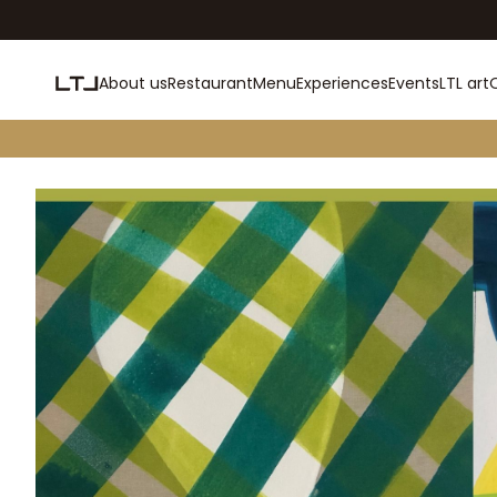
About us
Restaurant
Menu
Experiences
Events
LTL art