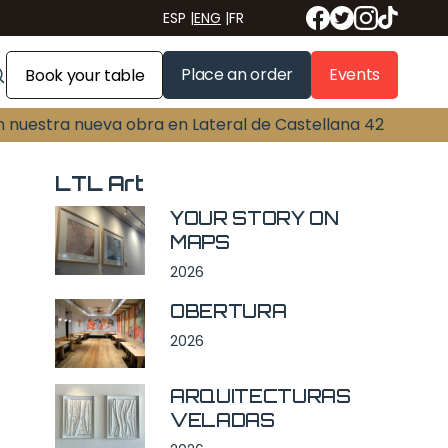
ESP
|
ENG
|
FR
Place an order
Events
Book your table
n nuestra nueva obra en Lateral de Castellana 42
LTL Art
YOUR STORY ON
MAPS
2026
OBERTURA
2026
ARQUITECTURAS
VELADAS