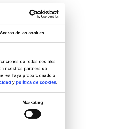
LTL Art 2018 (14)
LTL Art 2017 (19)
Acerca de las cookies
LTL Art 2016 (17)
LTL Art 2015 (23)
 funciones de redes sociales
con nuestros partners de
ue les haya proporcionado o
acidad
y
política de cookies
.
Marketing