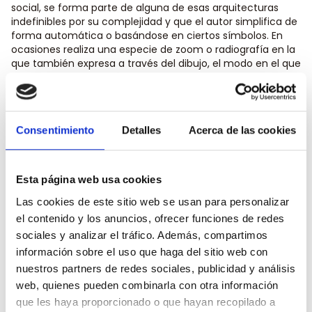
social, se forma parte de alguna de esas arquitecturas
indefinibles por su complejidad y que el autor simplifica de
forma automática o basándose en ciertos símbolos. En
ocasiones realiza una especie de zoom o radiografía en la
que también expresa a través del dibujo, el modo en el que
se relacionan las partículas de estas multiplicidades a
través de puntos interconectados.
Los dibujos de este proyecto son por tanto, intentos
Consentimiento
Detalles
Acerca de las cookies
fallidos de definir lo inconmensurable. Cada uno de ellos
toma por título el número estimado de habitantes vivos
sobre
La Tierra
en el momento en el que se concluye su
Esta página web usa cookies
ejecución (7.726.015.067 mientras se escribe este
texto).
Todos los demás
es un proyecto esencialmente de
Las cookies de este sitio web se usan para personalizar
dibujo, pero también de instalación, escultura o vídeo y
el contenido y los anuncios, ofrecer funciones de redes
que se continúa desarrollando dentro los medios de
sociales y analizar el tráfico. Además, compartimos
Realidad Extendida que actualmente ocupan a su autor.
información sobre el uso que haga del sitio web con
Como han hecho otros artistas a lo largo de la historia,
José Delgado Periñán
se pregunta por el
ser con
sin dar
nuestros partners de redes sociales, publicidad y análisis
ninguna respuesta a una problemática que merece ser
web, quienes pueden combinarla con otra información
pensada por todos.
que les haya proporcionado o que hayan recopilado a