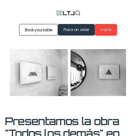
Place an order
Events
Book your table
Presentamos la obra
"Todos los demás" en