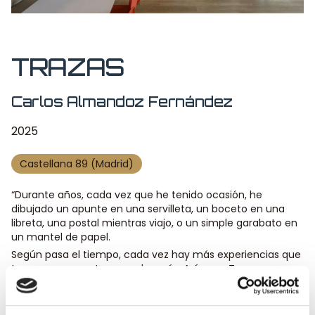
TRAZAS
Carlos Almandoz Fernández
2025
Castellana 89 (Madrid)
“Durante años, cada vez que he tenido ocasión, he
dibujado un apunte en una servilleta, un boceto en una
libreta, una postal mientras viajo, o un simple garabato en
un mantel de papel.
Según pasa el tiempo, cada vez hay más experiencias que
te marcan un antes y un después. Así nace Trazas, un
espacio donde busco recopilar algunos de mis recuerdos a
través del rotring, la acuarela y el acrílico.
En mis seis colecciones irás encontrando series