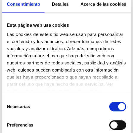
Consentimiento
Detalles
Acerca de las cookies
numeradas de láminas y lienzos, trabajados siempre a
mano, en los que busco compartir contigo algunas de mis
aficiones, experiencias y lugares preferidos.
Además, puedes crear tu propio Trazas, personalizando mi
Esta página web usa cookies
trabajo con las medidas y el contenido de la obra que
Las cookies de este sitio web se usan para personalizar
prefieras. Una divertida y original forma de contar tu propia
el contenido y los anuncios, ofrecer funciones de redes
historia.”
sociales y analizar el tráfico. Además, compartimos
información sobre el uso que haga del sitio web con
Share this content
nuestros partners de redes sociales, publicidad y análisis
web, quienes pueden combinarla con otra información
que les haya proporcionado o que hayan recopilado a
partir del uso que haya hecho de sus servicios. Ver
Related news
política de privacidad
y
política de cookies
.
Selección
Necesarias
de
consentimiento
Preferencias