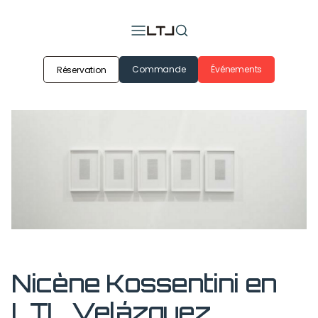
Commande
Événements
Réservation
Nicène Kossentini en
LTL Velázquez.