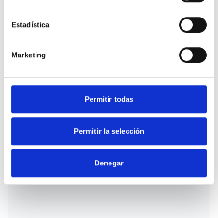
Estadística
Marketing
Dreamcatcher
Permitir todas
Santa Ana ( Madrid)
Permitir la selección
Dreamcatcher est un livre d'artiste cyclique qui
explore le monde des rêves.
Denegar