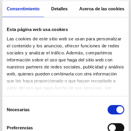
labor son las exposiciones en todos nuestros restaurantes
de Madrid. Podrás disfrutar de la exposición hasta finales
Consentimiento
Detalles
Acerca de las cookies
de junio. ¡No pierdas la oportunidad de contemplar grandes
obras de arte contemporáneo mientras saboreas uno de
nuestros deliciosos pinchos!
Galería
www.sabrinaamrani.com
Esta página web usa cookies
Las cookies de este sitio web se usan para personalizar
el contenido y los anuncios, ofrecer funciones de redes
Partagez ce contenu
sociales y analizar el tráfico. Además, compartimos
información sobre el uso que haga del sitio web con
nuestros partners de redes sociales, publicidad y análisis
web, quienes pueden combinarla con otra información
Nouvelles connexes
que les haya proporcionado o que hayan recopilado a
partir del uso que haya hecho de sus servicios. Ver
política de privacidad
y
política de cookies
.
Selección
Necesarias
de
consentimiento
Preferencias