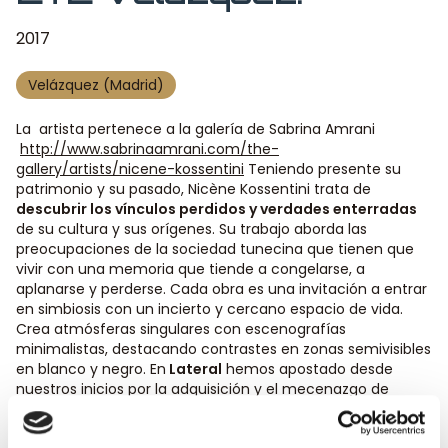
2017
Velázquez (Madrid)
La artista pertenece a la galería de Sabrina Amrani
http://www.sabrinaamrani.com/the-
gallery/artists/nicene-kossentini
Teniendo presente su
patrimonio y su pasado, Nicène Kossentini trata de
descubrir los vínculos perdidos y verdades enterradas
de su cultura y sus orígenes. Su trabajo aborda las
preocupaciones de la sociedad tunecina que tienen que
vivir con una memoria que tiende a congelarse, a
aplanarse y perderse. Cada obra es una invitación a entrar
en simbiosis con un incierto y cercano espacio de vida.
Crea atmósferas singulares con escenografías
minimalistas, destacando contrastes en zonas semivisibles
en blanco y negro. En
Lateral
hemos apostado desde
nuestros inicios por la adquisición y el mecenazgo de
artistas contemporáneos de talla internacional en el
marco de nuestra iniciativa
ArteLateral
. Fruto de esta