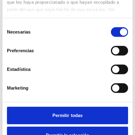
que les haya proporcionado o que hayan recopilado a
nuestros deliciosos pinchos!
partir del uso que haya hecho de sus servicios. Ver
política de privacidad
y
política de cookies
.
Partagez ce contenu
Selección
Necesarias
de
consentimiento
Preferencias
Nouvelles connexes
Estadística
Marketing
Permitir todas