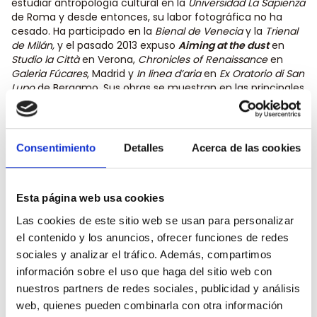
estudiar antropología cultural en la
Universidad La Sapienza
de Roma y desde entonces, su labor fotográfica no ha
cesado. Ha participado en la
Bienal de Venecia
y la
Trienal
de Milán,
y el pasado 2013 expuso
Aiming at the dust
en
Studio la Città
en Verona,
Chronicles of Renaissance
en
Galeria Fúcares
, Madrid y
In linea d’aria
en
Ex Oratorio di San
Lupo
de
Bergamo. Sus obras se muestran en las principales
colecciones y archivos públicos y privados.
En
Lateral
hemos apostado desde nuestros inicios por la
adquisición y exposición de obras de artistas
contemporáneos de la talla internacional en el marco de
Consentimiento
Detalles
Acerca de las cookies
nuestra iniciativa
ArteLateral
. Este año, coincidiendo con
nuestra presencia en ARCO 2016, reforzamos esta labor
con la exposición durante tres meses en nuestros
Esta página web usa cookies
restaurantes de Madrid:
Las cookies de este sitio web se usan para personalizar
Erwin Olaf en LTL Fuencarral
Ignacio Uriarte en LTL Arturo Soria
el contenido y los anuncios, ofrecer funciones de redes
Hannah Collins en LTL Castellana 42
sociales y analizar el tráfico. Además, compartimos
Eduardo Marco en LTL Castellana 89
información sobre el uso que haga del sitio web con
Samuel Labadie en LTL Velázquez
nuestros partners de redes sociales, publicidad y análisis
¡No pierdas la oportunidad de contemplar grandes obras
web, quienes pueden combinarla con otra información
de arte contemporáneo mientras saboreas uno de